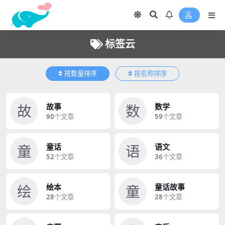
标签云
按数量排序
按名称排序
故
数
故事
数学
90
个文章
59
个文章
童
语
童话
语文
52
个文章
36
个文章
绘
童
绘本
童话故事
28
个文章
28
个文章