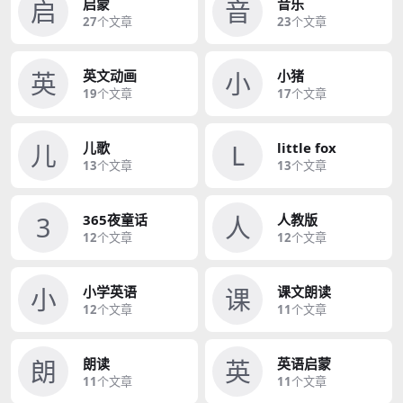
启
音
启蒙
音乐
27
个文章
23
个文章
英
小
英文动画
小猪
19
个文章
17
个文章
儿
L
儿歌
little fox
13
个文章
13
个文章
3
人
365夜童话
人教版
12
个文章
12
个文章
小
课
小学英语
课文朗读
12
个文章
11
个文章
朗
英
朗读
英语启蒙
11
个文章
11
个文章