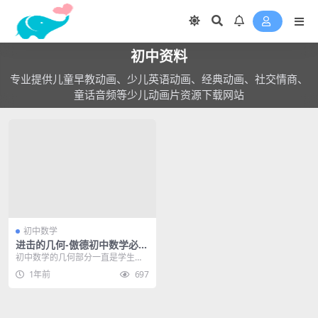
初中资料
专业提供儿童早教动画、少儿英语动画、经典动画、社交情商、
童话音频等少儿动画片资源下载网站
初中数学
进击的几何-傲德初中数学必考
18种几何模型视频讲解网课
初中数学的几何部分一直是学生们
的难点之一，而几何模型更是让很
1年前
697
多同学头疼的知识点。针对这一难
点，我们特别推出了《傲德初中数
学必考18种几何模型视频讲解网课
(进击的几何)网盘资源》...