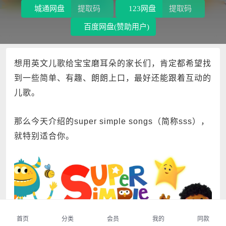
城通网盘
提取码
123网盘
提取码
百度网盘(赞助用户)
想用英文儿歌给宝宝磨耳朵的家长们，肯定都希望找
到一些简单、有趣、朗朗上口，最好还能跟着互动的
儿歌。
那么今天介绍的super simple songs（简称sss），
就特别适合你。
首页
分类
会员
我的
同款