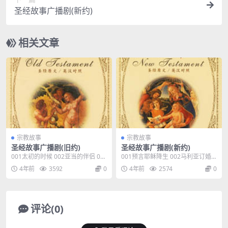
圣经故事广播剧(新约)
相关文章
宗教故事
宗教故事
圣经故事广播剧(旧约)
圣经故事广播剧(新约)
001太初的时候 002亚当的伴侣 00
001预言耶稣降生 002马利亚订婚,
3夏娃受试探 004失落的伊甸园 005
天使报信 003起名叫耶稣 004耶稣
4年前
3592
0
4年前
2574
0
救恩的应许 006撒但意图夺主权 00
降生 005牧羊人欣闻佳音 006西面
7该隐和亚伯 008以诺和玛土撒拉 0
祝福婴孩耶稣 007博士来访 008亡
09挪亚造方舟 010动物进方舟...
命埃及 009耶稣在拿撒勒的童年 01
0逾越节...
评论(0)