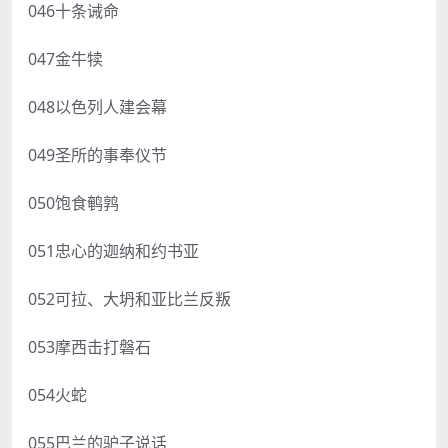
046十条诫命
047金牛犊
048以色列人建会幕
049圣所的事奉仪节
050饱食鹌鹑
051忠心的迦纳和约书亚
052可拉、大坍和亚比兰反叛
053摩西击打磐石
054火蛇
055巴兰的驴子说话