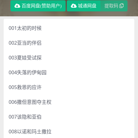
百度网盘(赞助用户)
城通网盘
提取码
001太初的时候
002亚当的伴侣
003夏娃受试探
004失落的伊甸园
005救恩的应许
006撒但意图夺主权
007该隐和亚伯
008以诺和玛土撒拉