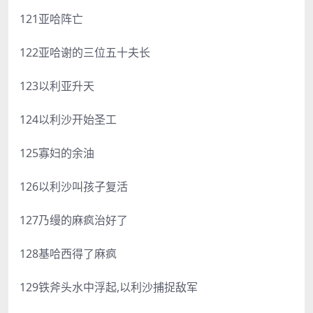
121亚哈阵亡
122亚哈谢的三位五十夫长
123以利亚升天
124以利沙开始圣工
125寡妇的余油
126以利沙叫孩子复活
127乃缦的麻疯治好了
128基哈西得了麻疯
129铁斧头水中浮起,以利沙捕捉敌军