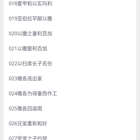
018夏甲和以实玛利
019亚伯拉罕献以撒
020以撒之妻利百加
021以撒娶利百加
022以扫卖长子名份
023雅各逃出家
024雅各为得妻而作工
025雅各回迦南
026兄弟重新和好
027受宠之子约瑟