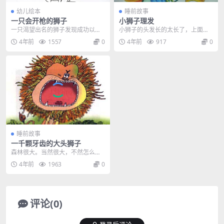
幼儿绘本
睡前故事
一只会开枪的狮子
小狮子理发
一只渴望出名的狮子发现成功以后
小狮子的头发长的太长了，上面沾
的世界并不是他想要的那样。这本
满了灰尘。狮妈妈几次要带它去理
4年前
1557
0
4年前
917
0
来是一只任性的小狮子，自从学会
发，可它怎么也不肯。它想，理发
了开枪，并成为无可匹敌的神枪手
一定很不舒服。 不久，小狮子
之后，他的生活就完全改变了。他
的头皮开始痒痒了。它用爪子挠，
离开了森林，离开了狮子朋友，来
往树干上蹭，可越挠越......
到大城市，到处表演，挣了好多
钱，成了大名人。但是有一天他突
然觉得做什么都没意思，做名人一
点都不好玩。而且更糟糕的是，当
他再次回到森林里的时候，他不知
道自己究竟是一只狮子还......
睡前故事
一千颗牙齿的大头狮子
森林很大。当然很大，不然怎么叫
森林呢！大森林里发生几件奇怪的
4年前
1963
0
事情是不奇怪的。这还是不久前的
事。森林里忽然出现一头很不一般
的狮子，不是四只眼睛、六只耳
朵、八条腿什么的，不......
评论(0)